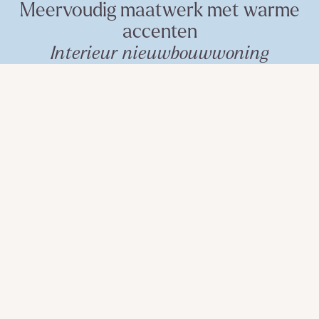
Meervoudig maatwerk met warme
accenten
Interieur nieuwbouwwoning
Meervoudig maatwerk met warme
accenten
Interieur nieuwbouwwoning